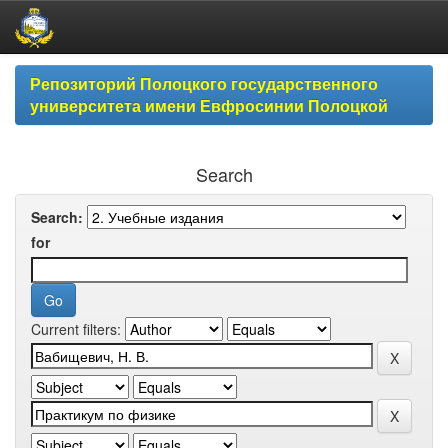
Skip
Репозиторий Полоцкого государственного
navigation
университета имени Евфросинии Полоцкой
Search
Search:
for
Current filters: