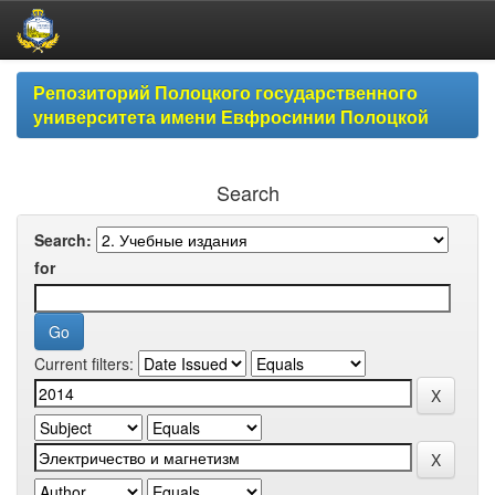
Skip
Репозиторий Полоцкого государственного
navigation
университета имени Евфросинии Полоцкой
Search
Search:
for
Current filters: