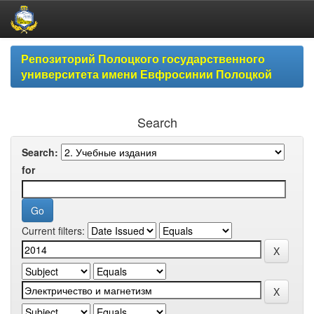
Skip
Репозиторий Полоцкого государственного
navigation
университета имени Евфросинии Полоцкой
Search
Search:
for
Current filters: