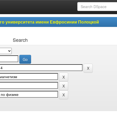
ого университета имени Евфросинии Полоцкой
Search