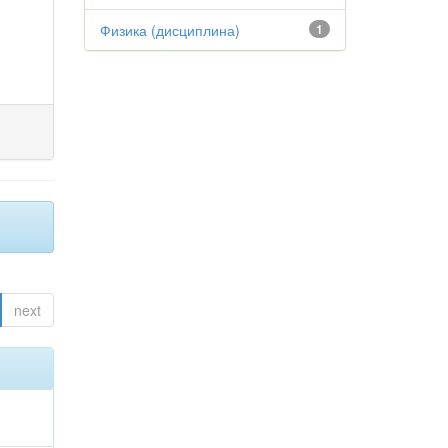
Физика (дисциплина)
1
next