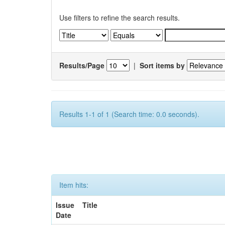
Use filters to refine the search results.
Results/Page
|
Sort items by
Results 1-1 of 1 (Search time: 0.0 seconds).
Item hits:
Issue
Title
Date