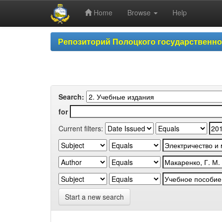
Home
Browse
Help
Skip
Репозиторий Полоцкого государственн
navigation
Search:
for
Current filters:
Start a new search