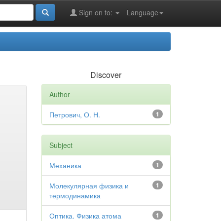
Sign on to:
Language
Discover
Author
Петрович, О. Н.
1
Subject
Механика
1
Молекулярная физика и
1
термодинамика
Оптика. Физика атома
1