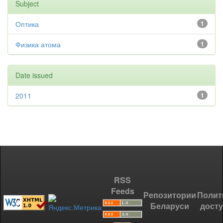
Subject
Оптика
1
Физика атома
1
Date issued
2011
1
RSS
Feeds
Репозитории
Полит
Беларуси
дост