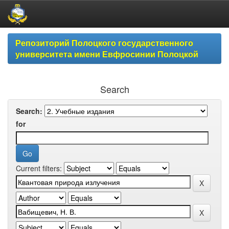
Skip
Репозиторий Полоцкого государственного
navigation
университета имени Евфросинии Полоцкой
Search
Search:
for
Current filters: