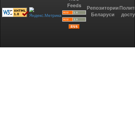
Feeds
Репозитории
Полит
Беларуси
дост