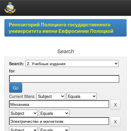
Skip
Репозиторий Полоцкого государственного
navigation
университета имени Евфросинии Полоцкой
Search
Search:
for
Current filters: