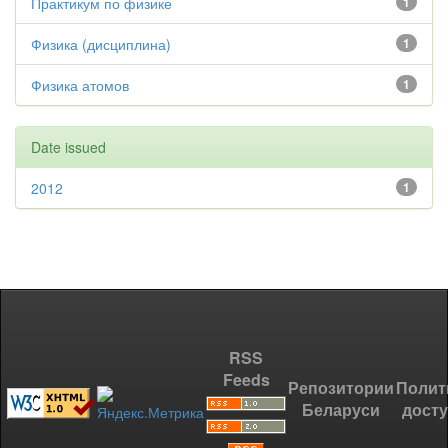
Практикум по физике
1
Физика (дисциплина)
1
Физика атомов
1
Date issued
2012
1
RSS
Feeds
Репозитории
Полит
Беларуси
дост