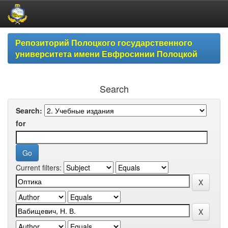
Skip
Репозиторий Полоцкого государственного
navigation
университета имени Евфросинии Полоцкой
Search
Search:
for
Current filters: