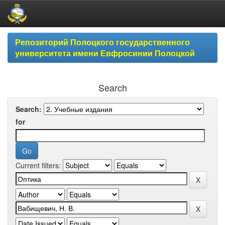
Skip
Репозиторий Полоцкого государственного
navigation
университета имени Евфросинии Полоцкой
Search
Search:
for
Current filters: