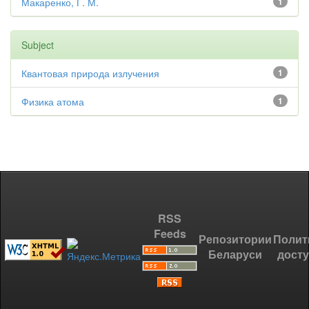
Макаренко, Г. М.
1
Subject
Квантовая природа излучения
1
Физика атома
1
RSS
Feeds
Репозитории
Полит
Беларуси
дост