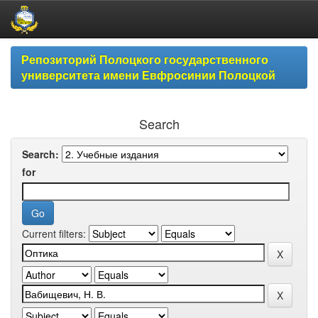
Skip
Репозиторий Полоцкого государственного
navigation
университета имени Евфросинии Полоцкой
Search
Search:
for
Current filters: