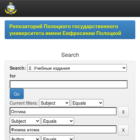
Skip
Репозиторий Полоцкого государственного
navigation
университета имени Евфросинии Полоцкой
Search
Search:
for
Current filters: