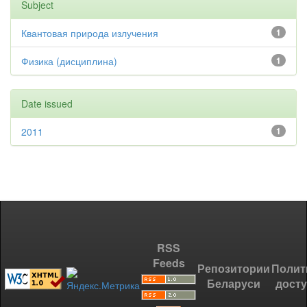
Subject
Квантовая природа излучения
1
Физика (дисциплина)
1
Date issued
2011
1
RSS
Feeds
Репозитории
Полит
Беларуси
дост