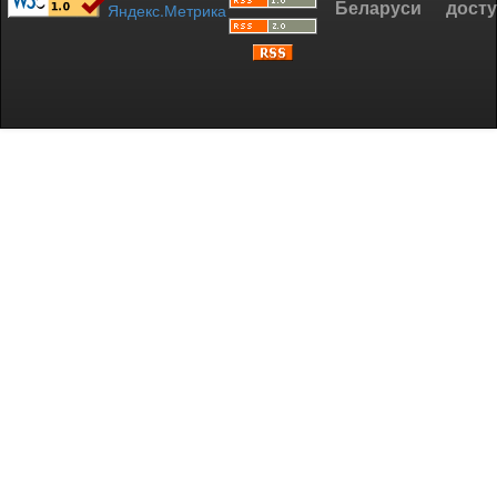
Беларуси
дост