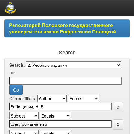
Skip
Репозиторий Полоцкого государственного
navigation
университета имени Евфросинии Полоцкой
Search
Search:
for
Current filters: