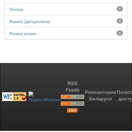
Оптика
1
Физика (дисциплина)
1
Физика атома
1
RSS
Feeds
Репозитории
Полит
Беларуси
дост