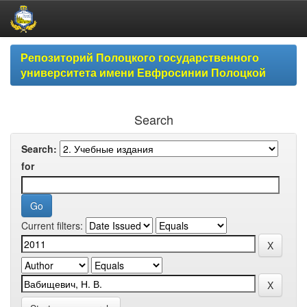
Skip
Репозиторий Полоцкого государственного
navigation
университета имени Евфросинии Полоцкой
Search
Search:
for
Current filters: