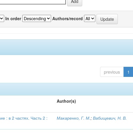
In order
Authors/record
previous
1
Author(s)
 : в 2 частях. Часть 2 :
Макаренко, Г. М.
;
Вабищевич, Н. В.
в