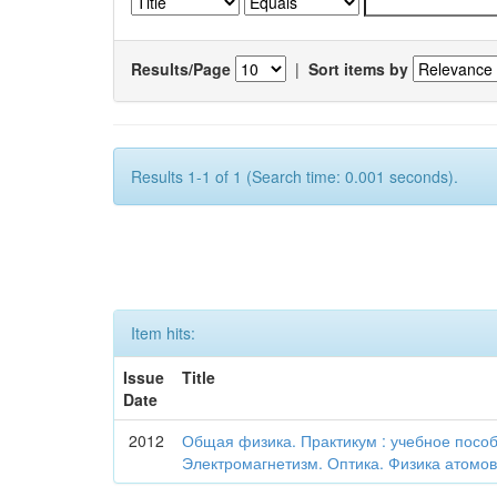
Results/Page
|
Sort items by
Results 1-1 of 1 (Search time: 0.001 seconds).
Item hits:
Issue
Title
Date
2012
Общая физика. Практикум : учебное пособие
Электромагнетизм. Оптика. Физика атомо