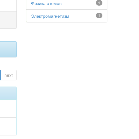
Физика атомов
1
Электромагнетизм
1
next