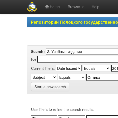
Home
Browse
Help
Skip
Репозиторий Полоцкого государственн
navigation
Search:
for
Current filters:
Start a new search
Use filters to refine the search results.