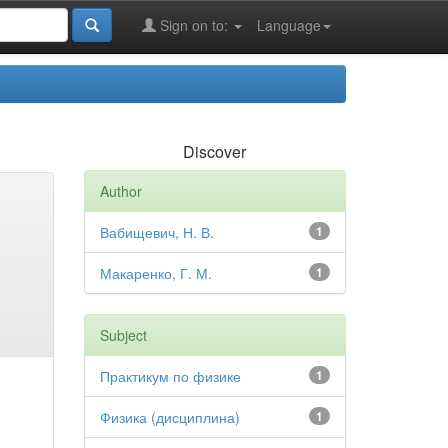
Sign on to:
Language
Discover
Author
Вабищевич, Н. В.
1
Макаренко, Г. М.
1
Subject
Практикум по физике
1
Физика (дисциплина)
1