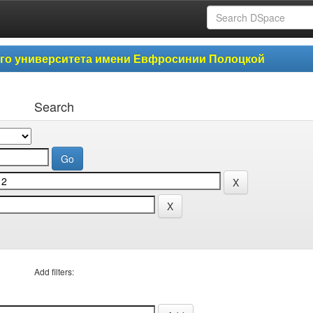
ого университета имени Евфросинии Полоцкой
Search
Add filters: