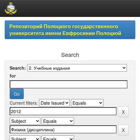
Skip
Репозиторий Полоцкого государственного
navigation
университета имени Евфросинии Полоцкой
Search
Search:
for
Current filters: