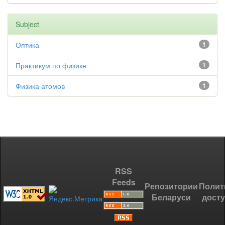
Subject
Оптика
1
Практикум по физике
1
Физика атомов
1
RSS
Feeds
Репозитории
Полит
Беларуси
дост