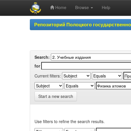
Home
Browse
Help
Skip
Репозиторий Полоцкого государственн
navigation
Search:
for
Current filters:
Start a new search
Use filters to refine the search results.