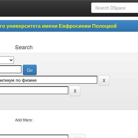
ого университета имени Евфросинии Полоцкой
Search
Add filters: