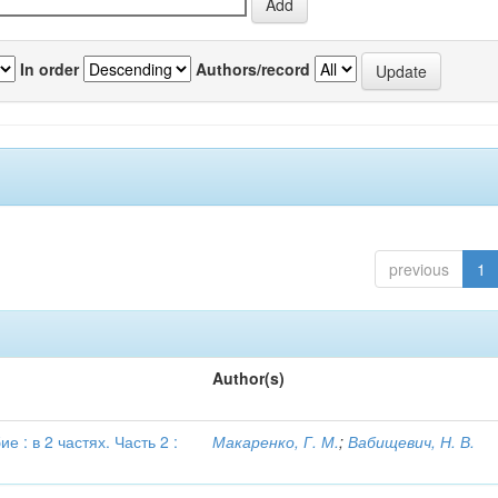
In order
Authors/record
previous
1
Author(s)
 : в 2 частях. Часть 2 :
Макаренко, Г. М.
;
Вабищевич, Н. В.
в