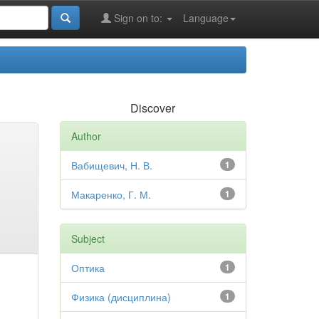
Sign on to:
Language
Discover
Author
Вабищевич, Н. В.
1
Макаренко, Г. М.
1
Subject
Оптика
1
Физика (дисциплина)
1