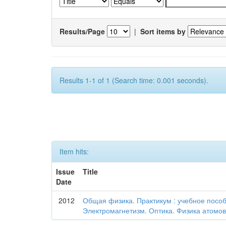
Results/Page
|
Sort items by
Results 1-1 of 1 (Search time: 0.001 seconds).
Item hits:
Issue
Title
Date
2012
Общая физика. Практикум : учебное пособие
Электромагнетизм. Оптика. Физика атомо