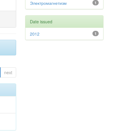
Электромагнетизм
1
Date issued
2012
1
next