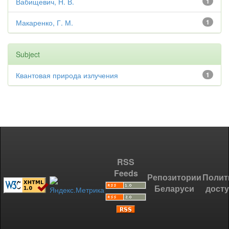
Вабищевич, Н. В.
1
Макаренко, Г. М.
1
Subject
Квантовая природа излучения
1
RSS
Feeds
Репозитории
Полит
Беларуси
дост