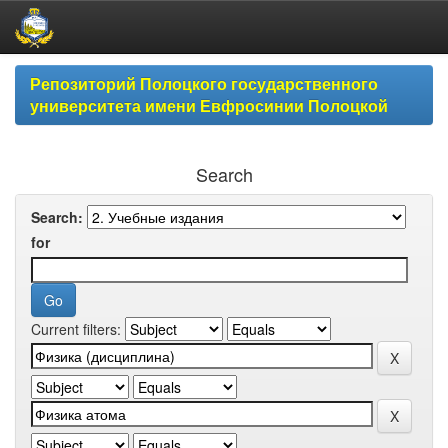
Skip
Репозиторий Полоцкого государственного
navigation
университета имени Евфросинии Полоцкой
Search
Search:
for
Current filters: