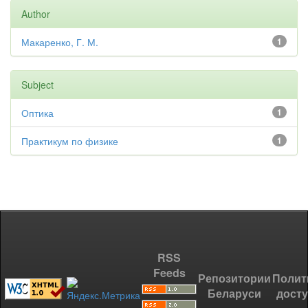
Author
Макаренко, Г. М.
1
Subject
Оптика
1
Практикум по физике
1
RSS
Feeds
Репозитории
Полит
Беларуси
дост