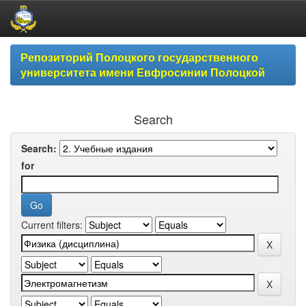
Skip
Репозиторий Полоцкого государственного
navigation
университета имени Евфросинии Полоцкой
Search
Search:
for
Current filters: