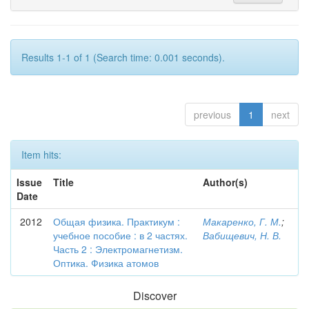
Results 1-1 of 1 (Search time: 0.001 seconds).
previous
1
next
Item hits:
Issue
Title
Author(s)
Date
2012
Общая физика. Практикум :
Макаренко, Г. М.
;
учебное пособие : в 2 частях.
Вабищевич, Н. В.
Часть 2 : Электромагнетизм.
Оптика. Физика атомов
Discover