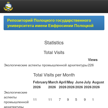
Skip
Репозиторий Полоцкого государственного
navigation
университета имени Евфросинии Полоцкой
Statistics
Total Visits
Views
Экологические аспекты промышленной архитектуры
226
Total Visits per Month
February
March
April
May
June
July
August
2026
2026
2026
2026
2026
2026
2026
Экологические
аспекты
11
11
7
9
5
9
1
промышленной
архитектуры