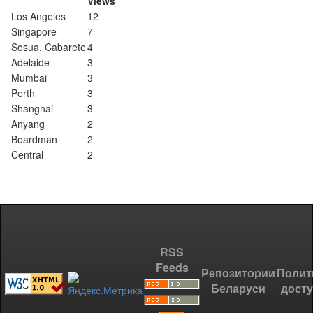
Views
Los Angeles
12
Singapore
7
Sosua, Cabarete
4
Adelaide
3
Mumbai
3
Perth
3
Shanghai
3
Anyang
2
Boardman
2
Central
2
RSS
Feeds
Репозитории
Полит
Беларуси
дост