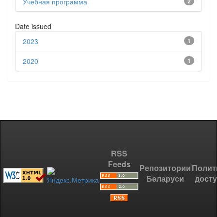
Учебная программа
2
Date issued
2023
1
2020
1
RSS
Feeds
Репозитории
Полит
Беларуси
дост