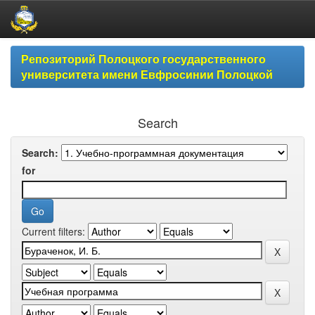
Skip
Репозиторий Полоцкого государственного
navigation
университета имени Евфросинии Полоцкой
Search
Search:
for
Current filters: