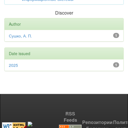
Discover
Author
Сушко, А. П.
1
Date issued
2025
1
RSS
Feeds
Репозитории
Полит