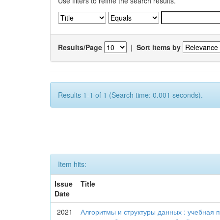
Use filters to refine the search results.
Results/Page
|
Sort items by
Results 1-1 of 1 (Search time: 0.001 seconds).
Item hits:
Issue
Title
Date
2021
Алгоритмы и структуры данных : учебная