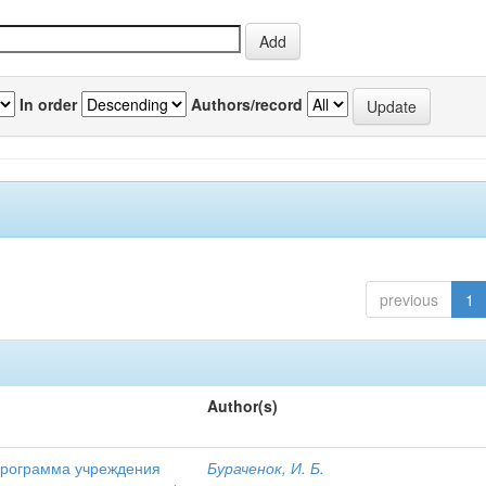
In order
Authors/record
previous
1
Author(s)
 программа учреждения
Бураченок, И. Б.