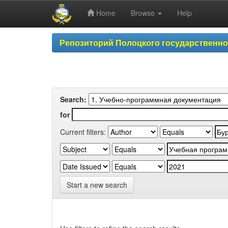
Home
Browse
Help
Skip
Репозиторий Полоцкого государственн
navigation
Search:
for
Current filters:
Start a new search