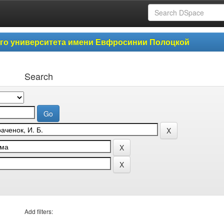
ого университета имени Евфросинии Полоцкой
Search
Add filters: