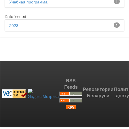
Учебная программа
1
Date issued
2023
1
RSS
Feeds
Репозитории
Полит
Беларуси
дост