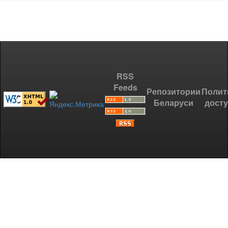
RSS
Feeds
Репозитории
Полит
Беларуси
дост