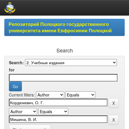
Skip
Репозиторий Полоцкого государственного
navigation
университета имени Евфросинии Полоцкой
Search
Search:
for
Current filters: