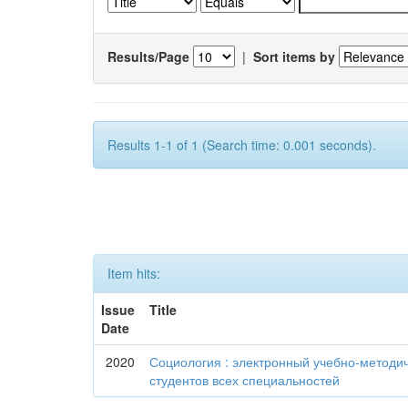
Results/Page
|
Sort items by
Results 1-1 of 1 (Search time: 0.001 seconds).
Item hits:
Issue
Title
Date
2020
Социология : электронный учебно-методи
студентов всех специальностей