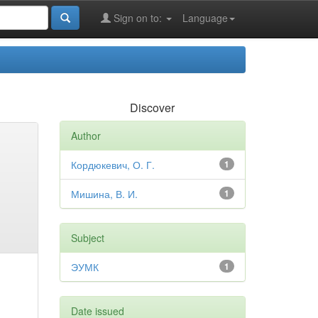
Sign on to:
Language
Discover
Author
Кордюкевич, О. Г.
1
Мишина, В. И.
1
Subject
ЭУМК
1
Date issued