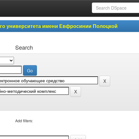
ого университета имени Евфросинии Полоцкой
Search
Add filters: