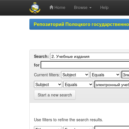
Home
Browse
Help
Skip
Репозиторий Полоцкого государственн
navigation
Search:
for
Current filters:
Start a new search
Use filters to refine the search results.