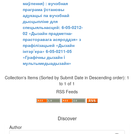
маўлення) : вучэбная
праграма ўстановы
адукацыі па вучэбнай
дысцыпліне для
спецыяльнасцей: 6-05-0212-
02 «Дызайн прадметна-
прасторавага асяроддзя» з
прафілізацыей «Дызайн
інтэр’ера» 6-05-0211-05
«Графічны дызайн i
мультымедыадызайн»
Collection's Items (Sorted by Submit Date in Descending order): 1
to 1 of 1
RSS Feeds
Discover
Author