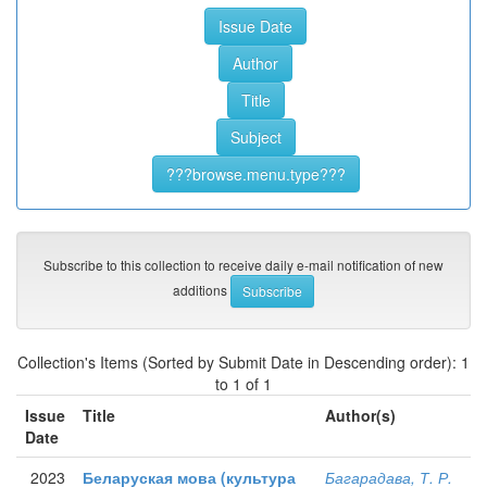
Subscribe to this collection to receive daily e-mail notification of new
additions
Collection's Items (Sorted by Submit Date in Descending order): 1
to 1 of 1
Issue
Title
Author(s)
Date
2023
Беларуская мова (культура
Багарадава, Т. Р.