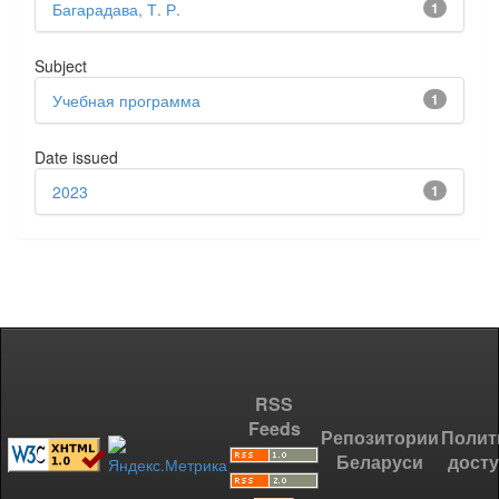
Багарадава, Т. Р.
1
Subject
Учебная программа
1
Date issued
2023
1
RSS
Feeds
Репозитории
Полит
Беларуси
дост