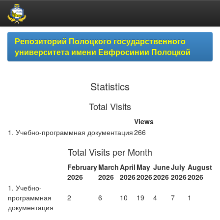
Skip
Репозиторий Полоцкого государственного
navigation
университета имени Евфросинии Полоцкой
Statistics
Total Visits
Views
1. Учебно-программная документация
266
Total Visits per Month
February
March
April
May
June
July
August
2026
2026
2026
2026
2026
2026
2026
1. Учебно-
программная
2
6
10
19
4
7
1
документация