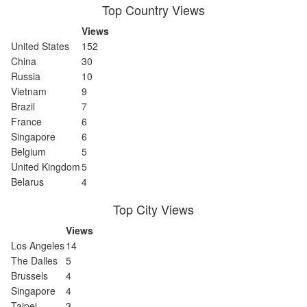
Top Country Views
Views
United States
152
China
30
Russia
10
Vietnam
9
Brazil
7
France
6
Singapore
6
Belgium
5
United Kingdom
5
Belarus
4
Top City Views
Views
Los Angeles
14
The Dalles
5
Brussels
4
Singapore
4
Taipei
3