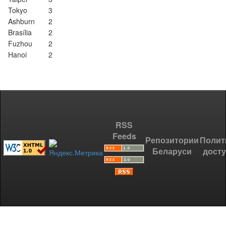
Tokyo
3
Ashburn
2
Brasília
2
Fuzhou
2
Hanoi
2
RSS
Feeds
Репозитории
Полит
Беларуси
дост