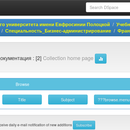
ого университета имени Евфросинии Полоцкой
Учеб
Специальность_Бизнес-администрирование
Фран
окументация : [2]
Collection home page
Browse
eceive daily e-mail notification of new additions