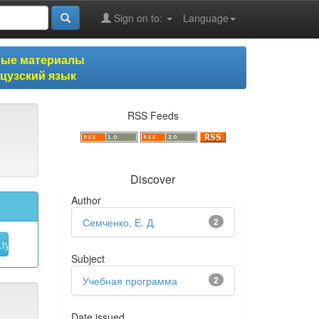
Sign on to:
Language
ные материалы
цузский язык
RSS Feeds
Discover
Author
Семченко, Е. Д.
2
Subject
Учебная программа
2
Date issued