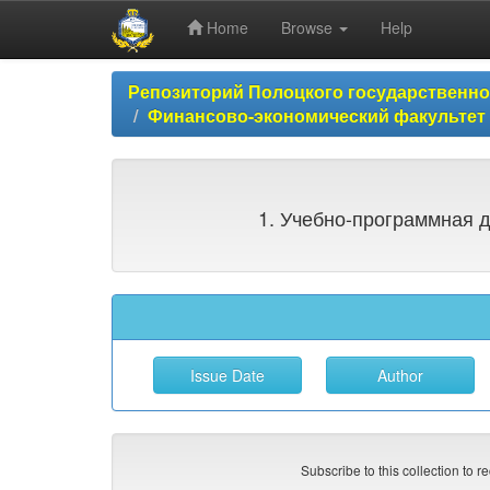
Home
Browse
Help
Skip
Репозиторий Полоцкого государственн
navigation
Финансово-экономический факультет
1. Учебно-программная д
Subscribe to this collection to r