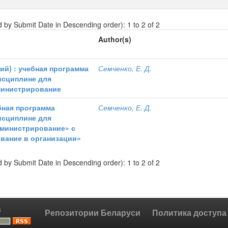
d by Submit Date in Descending order): 1 to 2 of 2
Author(s)
ий) : учебная программа
Семченко, Е. Д.
исциплине для
дминистрирование
бная программа
Семченко, Е. Д.
исциплине для
дминистрирование» с
вание в организации»
d by Submit Date in Descending order): 1 to 2 of 2
s
Репозитории Беларуси
Политика доступа