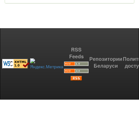
RSS
Feeds
Репозитории
Полит
Беларуси
дост