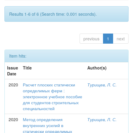
Results 1-6 of 6 (Search time: 0.001 seconds).
previous
1
next
Item hits:
Issue
Title
Author(s)
Date
2020
Расчет плоских статически
Турищев, Л. С.
определимых ферм :
электронное учебное пособие
для студентов строительных
специальностей
2020
Метод определения
Турищев, Л. С.
внутренних усилий в
статически определимых