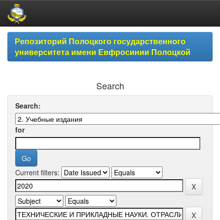
Skip
Репозиторий Полоцкого государственного
navigation
университета имени Евфросинии Полоцкой
Search
Search:
for
Current filters: