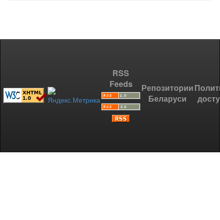
RSS
Feeds
Репозитории
Полит
Беларуси
дост