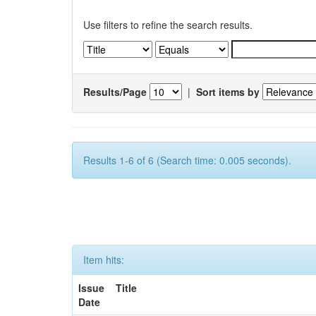
Use filters to refine the search results.
Results/Page
|
Sort items by
Results 1-6 of 6 (Search time: 0.005 seconds).
Item hits:
Issue
Title
Date