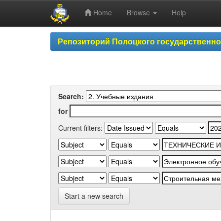
Home
Browse
Help
Skip
Репозиторий Полоцкого государственн
navigation
Search:
for
Current filters:
Start a new search