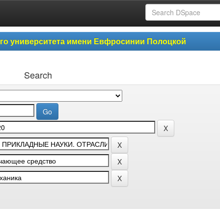
ого университета имени Евфросинии Полоцкой
Search