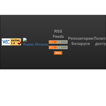
RSS
Feeds
Репозитории
Полит
Беларуси
дост