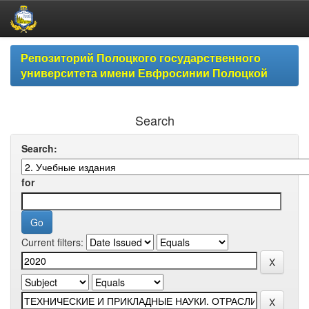
Skip
Репозиторий Полоцкого государственного
navigation
университета имени Евфросинии Полоцкой
Search
Search:
for
Current filters: