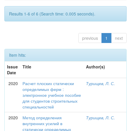
Results 1-6 of 6 (Search time: 0.005 seconds).
previous
1
next
Item hits:
Issue
Title
Author(s)
Date
2020
Расчет плоских статически
Турищев, Л. С.
определимых ферм :
электронное учебное пособие
для студентов строительных
специальностей
2020
Метод определения
Турищев, Л. С.
внутренних усилий в
статически определимых