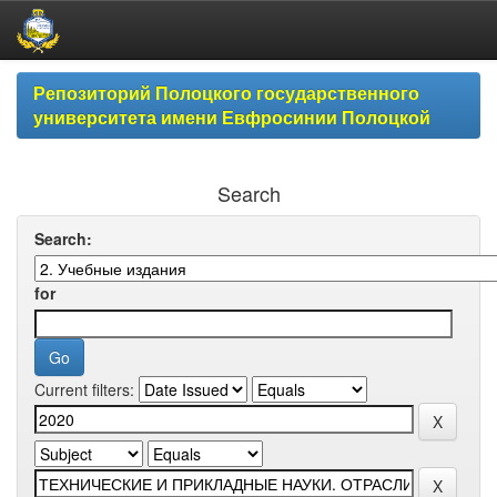
Skip
Репозиторий Полоцкого государственного
navigation
университета имени Евфросинии Полоцкой
Search
Search:
for
Current filters: