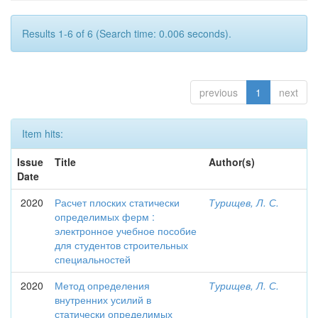
Results 1-6 of 6 (Search time: 0.006 seconds).
previous
1
next
Item hits:
Issue
Title
Author(s)
Date
2020
Расчет плоских статически
Турищев, Л. С.
определимых ферм :
электронное учебное пособие
для студентов строительных
специальностей
2020
Метод определения
Турищев, Л. С.
внутренних усилий в
статически определимых