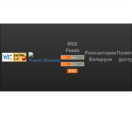
RSS
Feeds
Репозитории
Полит
Беларуси
дост