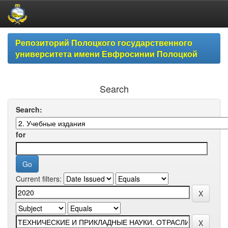
Skip
Репозиторий Полоцкого государственного
navigation
университета имени Евфросинии Полоцкой
Search
Search:
for
Current filters: