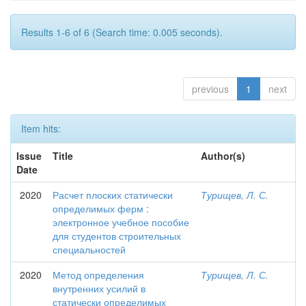
Results 1-6 of 6 (Search time: 0.005 seconds).
previous
1
next
Item hits:
Issue
Title
Author(s)
Date
2020
Расчет плоских статически
Турищев, Л. С.
определимых ферм :
электронное учебное пособие
для студентов строительных
специальностей
2020
Метод определения
Турищев, Л. С.
внутренних усилий в
статически определимых