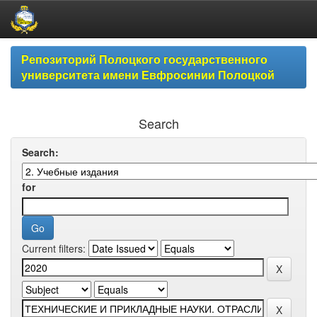
Skip
Репозиторий Полоцкого государственного
navigation
университета имени Евфросинии Полоцкой
Search
Search:
for
Current filters: