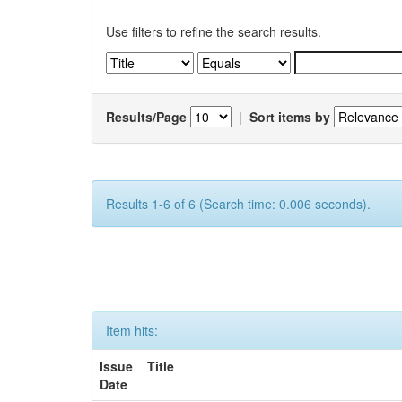
Use filters to refine the search results.
Results/Page
|
Sort items by
Results 1-6 of 6 (Search time: 0.006 seconds).
Item hits:
Issue
Title
Date