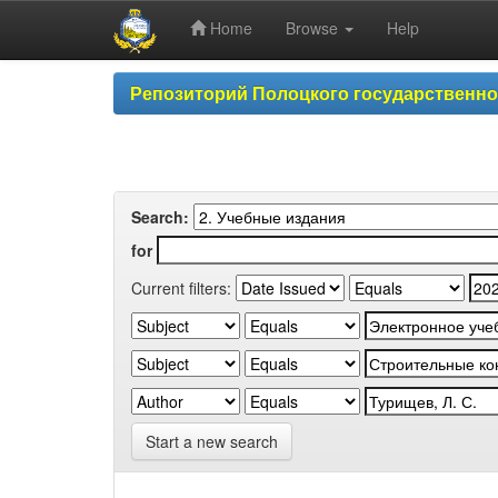
Home
Browse
Help
Skip
Репозиторий Полоцкого государственн
navigation
Search:
for
Current filters:
Start a new search