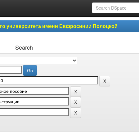
ого университета имени Евфросинии Полоцкой
Search