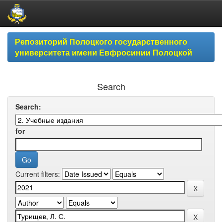
Skip
Репозиторий Полоцкого государственного
navigation
университета имени Евфросинии Полоцкой
Search
Search:
for
Current filters: