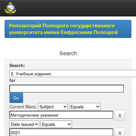
Skip
Репозиторий Полоцкого государственного
navigation
университета имени Евфросинии Полоцкой
Search
Search:
for
Current filters: