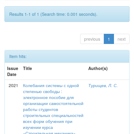
Results 1-1 of 1 (Search time: 0.001 seconds).
previous
1
next
Item hits:
Issue
Title
Author(s)
Date
2021
Колебания системы с одной
Турищев, Л. С.
степенью свободы :
электронное пособие для
организации самостоятельной
работы студентов
строительных специальностей
всех форм обучения при
изучении курса
«Строительная механика»