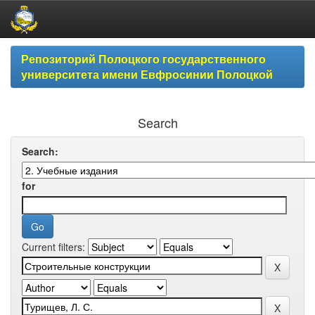
Skip
Репозиторий Полоцкого государственного
navigation
университета имени Евфросинии Полоцкой
Search
Search:
for
Current filters: