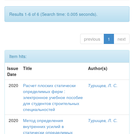
Results 1-6 of 6 (Search time: 0.005 seconds).
previous
1
next
Item hits:
Issue
Title
Author(s)
Date
2020
Расчет плоских статически
Турищев, Л. С.
определимых ферм :
электронное учебное пособие
для студентов строительных
специальностей
2020
Метод определения
Турищев, Л. С.
внутренних усилий в
статически определимых