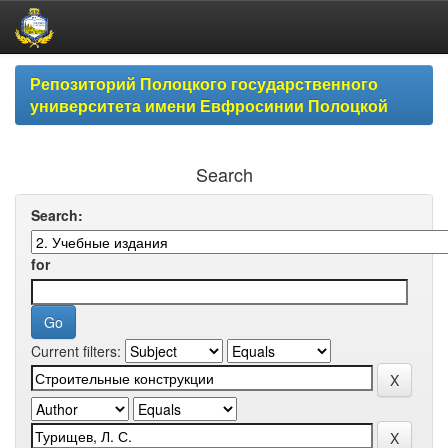
Skip
Репозиторий Полоцкого государственного
navigation
университета имени Евфросинии Полоцкой
Search
Search:
for
Current filters: