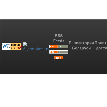
RSS
Feeds
Репозитории
Полит
Беларуси
дост