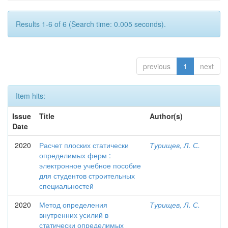
Results 1-6 of 6 (Search time: 0.005 seconds).
previous
1
next
Item hits:
Issue
Title
Author(s)
Date
2020
Расчет плоских статически
Турищев, Л. С.
определимых ферм :
электронное учебное пособие
для студентов строительных
специальностей
2020
Метод определения
Турищев, Л. С.
внутренних усилий в
статически определимых