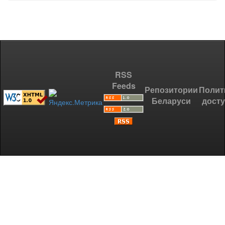
RSS
Feeds
Репозитории
Полит
Беларуси
дост