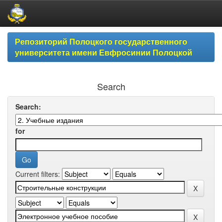
Skip
Репозиторий Полоцкого государственного
navigation
университета имени Евфросинии Полоцкой
Search
Search:
for
Current filters: