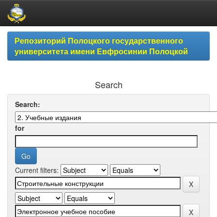
Skip
Репозиторий Полоцкого государственного
navigation
университета имени Евфросинии Полоцкой
Search
Search:
for
Current filters: