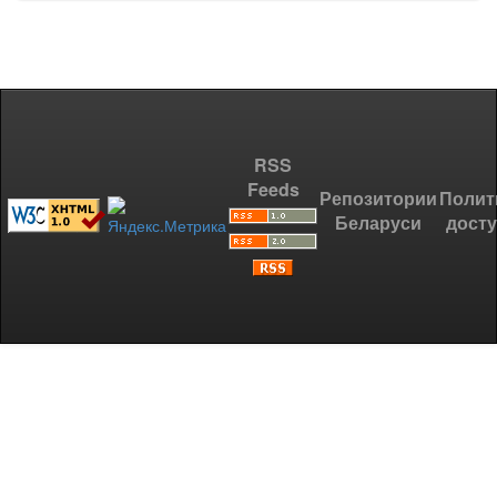
RSS
Feeds
Репозитории
Полит
Беларуси
дост