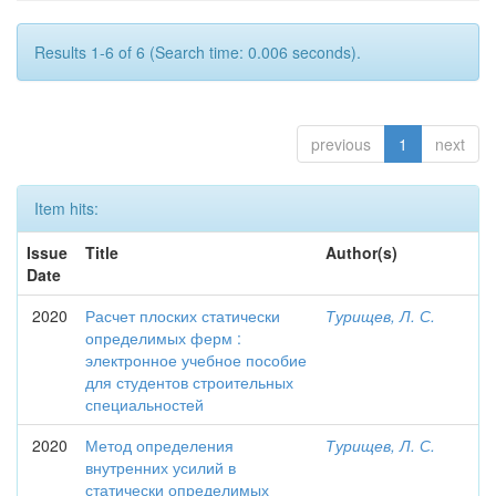
Results 1-6 of 6 (Search time: 0.006 seconds).
previous
1
next
Item hits:
Issue
Title
Author(s)
Date
2020
Расчет плоских статически
Турищев, Л. С.
определимых ферм :
электронное учебное пособие
для студентов строительных
специальностей
2020
Метод определения
Турищев, Л. С.
внутренних усилий в
статически определимых