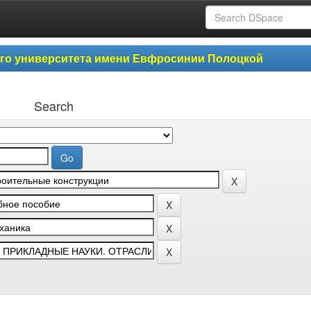
ого университета имени Евфросинии Полоцкой
Search