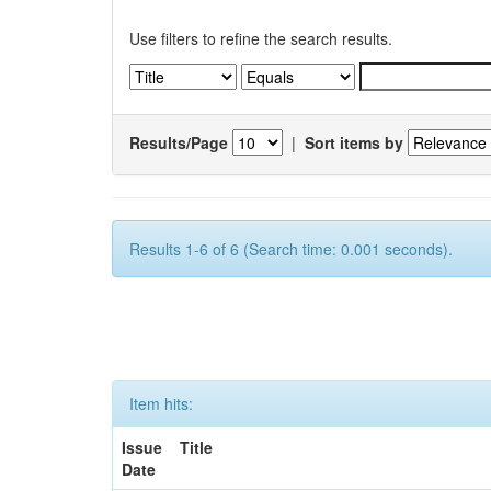
Use filters to refine the search results.
Results/Page
|
Sort items by
Results 1-6 of 6 (Search time: 0.001 seconds).
Item hits:
Issue
Title
Date