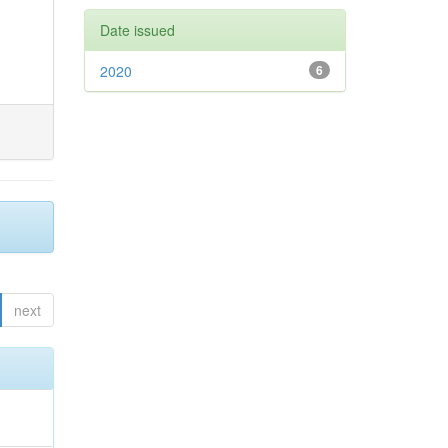
Date issued
2020
6
next