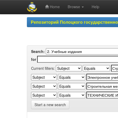
Home
Browse
Help
Skip
Репозиторий Полоцкого государственн
navigation
Search:
for
Current filters:
Start a new search