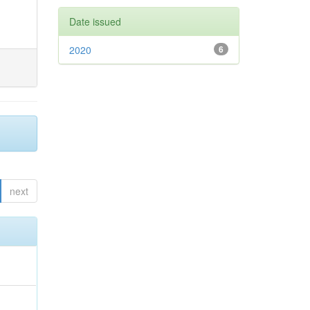
Date issued
2020
6
next