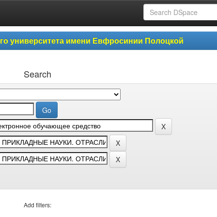
ого университета имени Евфросинии Полоцкой
Search
Add filters: