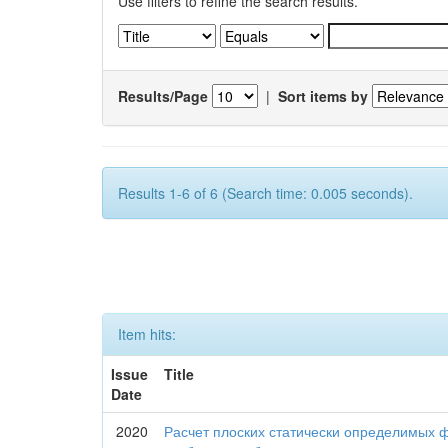
Use filters to refine the search results.
Results/Page
|
Sort items by
Results 1-6 of 6 (Search time: 0.005 seconds).
Item hits:
Issue
Title
Date
2020
Расчет плоских статически определимых 