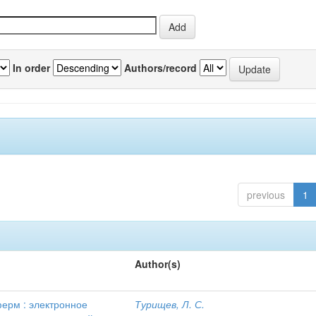
In order
Authors/record
previous
1
Author(s)
ферм : электронное
Турищев, Л. С.