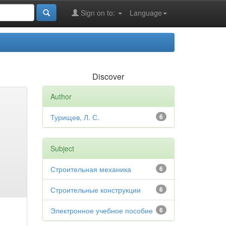
Sign on to:
Language
Discover
Author
Турищев, Л. С.
6
Subject
Строительная механика
6
Строительные конструкции
6
Электронное учебное пособие
6