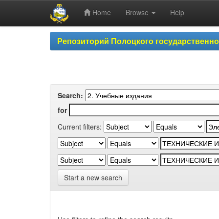
Home
Browse
Help
Skip
Репозиторий Полоцкого государственн
navigation
Search:
for
Current filters:
Start a new search