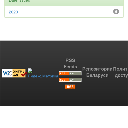
Date issued
2020
6
RSS
Feeds
Репозитории
Полит
Беларуси
дост