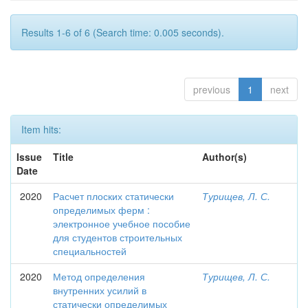
Results 1-6 of 6 (Search time: 0.005 seconds).
previous
1
next
Item hits:
Issue
Title
Author(s)
Date
2020
Расчет плоских статически
Турищев, Л. С.
определимых ферм :
электронное учебное пособие
для студентов строительных
специальностей
2020
Метод определения
Турищев, Л. С.
внутренних усилий в
статически определимых