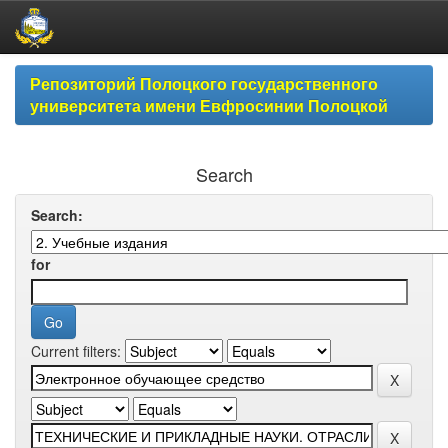
Skip
Репозиторий Полоцкого государственного
navigation
университета имени Евфросинии Полоцкой
Search
Search:
for
Current filters: