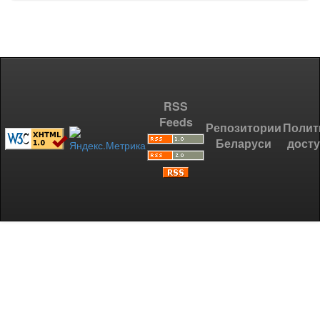
RSS
Feeds
Репозитории
Полит
Беларуси
дост