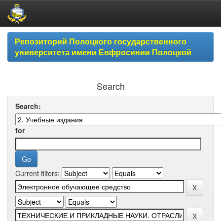
Skip
Репозиторий Полоцкого государственного
navigation
университета имени Евфросинии Полоцкой
Search
Search:
for
Current filters: