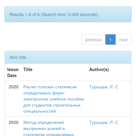
Results 1-6 of 6 (Search time: 0.005 seconds).
previous
1
next
Item hits:
Issue
Title
Author(s)
Date
2020
Расчет плоских статически
Турищев, Л. С.
определимых ферм :
электронное учебное пособие
для студентов строительных
специальностей
2020
Метод определения
Турищев, Л. С.
внутренних усилий в
статически определимых