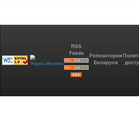
RSS
Feeds
Репозитории
Полит
Беларуси
дост