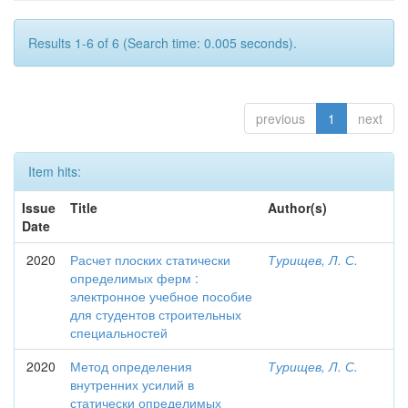
Results 1-6 of 6 (Search time: 0.005 seconds).
previous
1
next
Item hits:
Issue
Title
Author(s)
Date
2020
Расчет плоских статически
Турищев, Л. С.
определимых ферм :
электронное учебное пособие
для студентов строительных
специальностей
2020
Метод определения
Турищев, Л. С.
внутренних усилий в
статически определимых