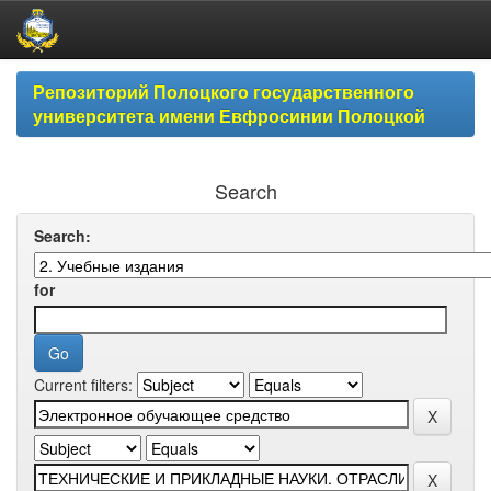
Skip
Репозиторий Полоцкого государственного
navigation
университета имени Евфросинии Полоцкой
Search
Search:
for
Current filters: