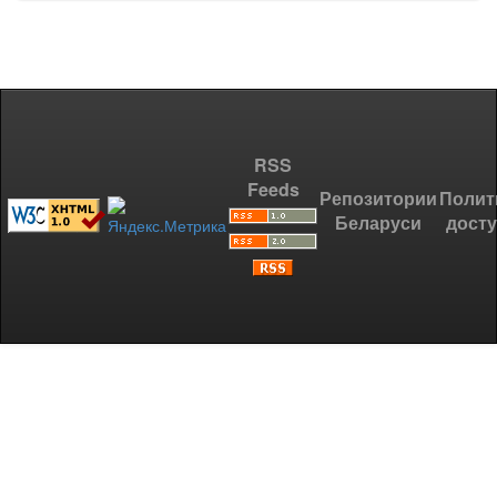
RSS
Feeds
Репозитории
Полит
Беларуси
дост