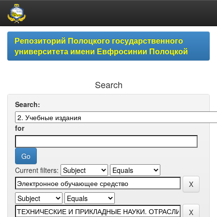
Skip
Репозиторий Полоцкого государственного
navigation
университета имени Евфросинии Полоцкой
Search
Search:
for
Current filters: