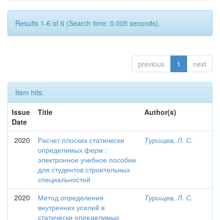
Results 1-6 of 6 (Search time: 0.005 seconds).
previous
1
next
Item hits:
Issue
Title
Author(s)
Date
2020
Расчет плоских статически
Турищев, Л. С.
определимых ферм :
электронное учебное пособие
для студентов строительных
специальностей
2020
Метод определения
Турищев, Л. С.
внутренних усилий в
статически определимых