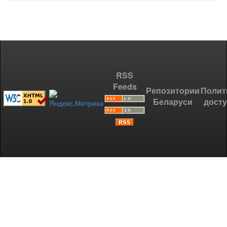
RSS
Feeds
Репозитории
Полит
Беларуси
дост