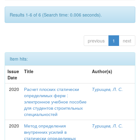
Results 1-6 of 6 (Search time: 0.006 seconds).
previous
1
next
Item hits:
Issue
Title
Author(s)
Date
2020
Расчет плоских статически
Турищев, Л. С.
определимых ферм :
электронное учебное пособие
для студентов строительных
специальностей
2020
Метод определения
Турищев, Л. С.
внутренних усилий в
статически определимых