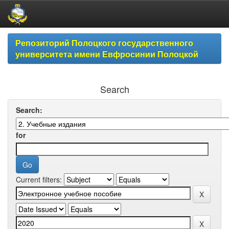
Skip
Репозиторий Полоцкого государственного
navigation
университета имени Евфросинии Полоцкой
Search
Search:
for
Current filters: