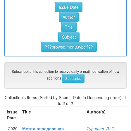
Subscribe to this collection to receive daily e-mail notification of new
additions
Collection's Items (Sorted by Submit Date in Descending order): 1
to 2 of 2
Issue
Title
Author(s)
Date
2020
Метод определения
Турищев, Л. С.